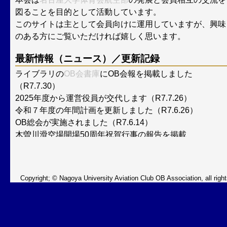
図ることを目的として活動しています。
このサイトは主として会員向けに運用していますが、興味
のある方にご覧いただければ嬉しく思います。
最新情報（ニュース）／更新記録
ライブラリの
OB会書庫
にOB会報を掲載しました
（R7.7.30）
2025年度から運営役員が交代します（R7.7.26）
令和７年度の年間計画を更新しました（R7.6.26）
OB総会が実施されました（R7.6.14）
木曽川滑空場開場50周年祝賀行事の報告を掲載
（R6.12.6）
「ライブラリーOB個人の活動紹介」に蜷川氏の趣味の作
品を追加掲載（R6.11.30）
Copyright; © Nagoya University Aviation Club OB Association, all right
木曽川滑空場の開場50周年記念に関するお知らせ
（R.6.10.31）
OB飛行会・BBQ現役・OB交歓会を実施（R6.9.8）
年間計画に変更があり、修正しました（R6.7.4）