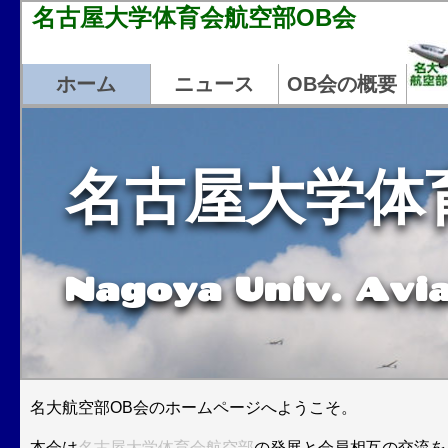
名古屋大学体育会航空部OB会
ホーム
ニュース
OB会の概要
名古屋大学体
Nagoya Univ. Avia
名大航空部OB会のホームページへようこそ。
本会は
名古屋大学体育会航空部
の発展と会員相互の交流を